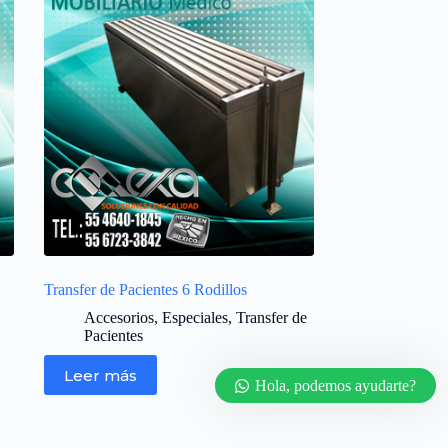
Nuestro equipo de atención y ventas.
está aquí para responder sus
preguntas.
👋 Hola cuales son tus dudas?
Transfer de Pacientes 6 Rodillos
Accesorios
,
Especiales
,
Transfer de
Pacientes
Leer más
Hola, podemos ayudarte?