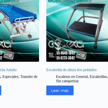
ucha Adulto
Escalerilla de altura dos peldaños
s
,
Especiales
,
Transfer de
Escaleras en General
,
Escalerillas
,
Sin categorizar
Leer más