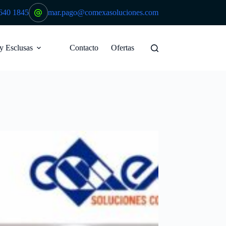
640 1845
mar.pago@comexasoluciones.com
 y Esclusas
Contacto
Ofertas