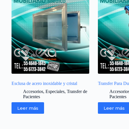
Esclusa de acero inoxidable y cristal
Transfer Para D
Accesorios
,
Especiales
,
Transfer de
Accesorio
Pacientes
Pacientes
Leer más
Leer más