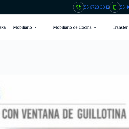
55 6723 3842
55 4
exa
Mobiliario
Mobiliario de Cocina
Transfer