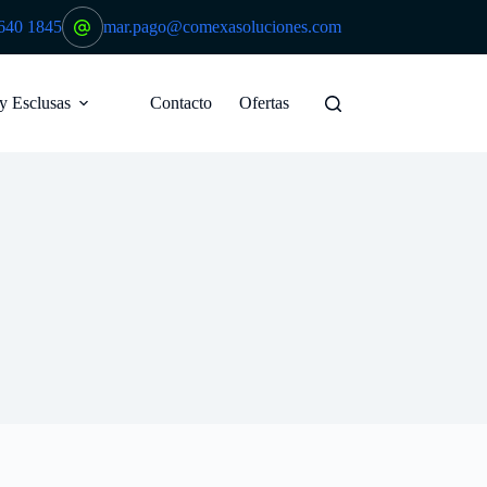
640 1845
mar.pago@comexasoluciones.com
 y Esclusas
Contacto
Ofertas