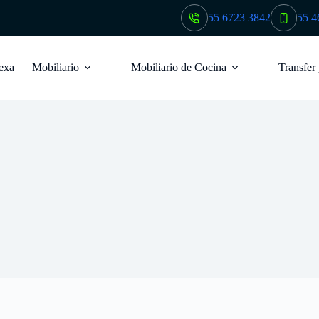
55 6723 3842
55 4
exa
Mobiliario
Mobiliario de Cocina
Transfer