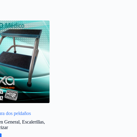
tura dos peldaños
en General
,
Escalerillas
,
rizar