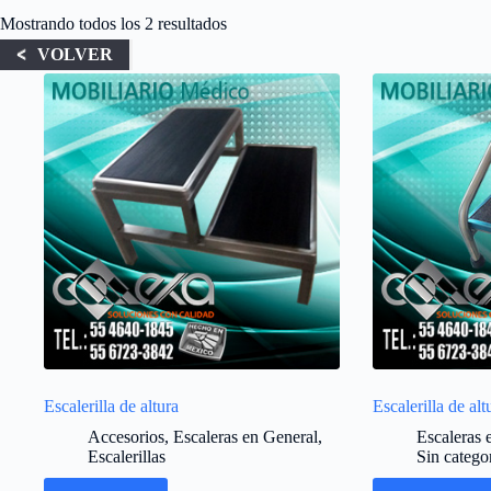
Mostrando todos los 2 resultados
VOLVER
Escalerilla de altura
Escalerilla de al
Accesorios
,
Escaleras en General
,
Escaleras 
Escalerillas
Sin catego