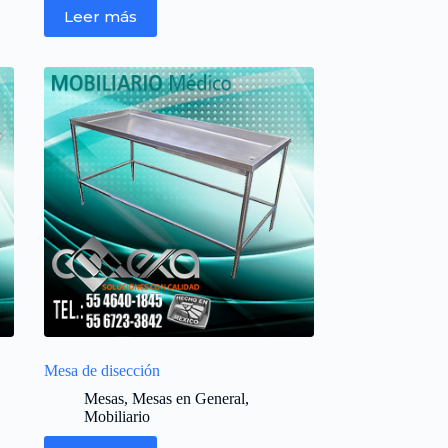
Leer más
Mesa de disección
Mesas
,
Mesas en General
,
Mobiliario