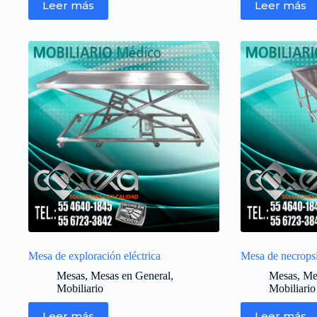
Leer más
Leer más
Mesa de exploración eléctrica
Mesa de necrops
Mesas
,
Mesas en General
,
Mesas
,
Me
Mobiliario
Mobiliario
Leer más
Leer más