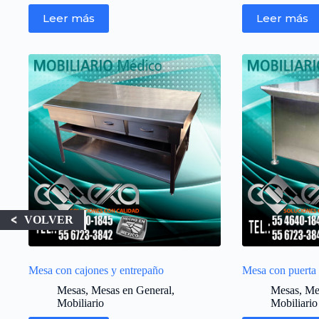
Leer más
Leer más
VOLVER
Mesa con cajones y entrepaño
Mesa con puerta 
Mesas
,
Mesas en General
,
Mesas
,
Me
Mobiliario
Mobiliario