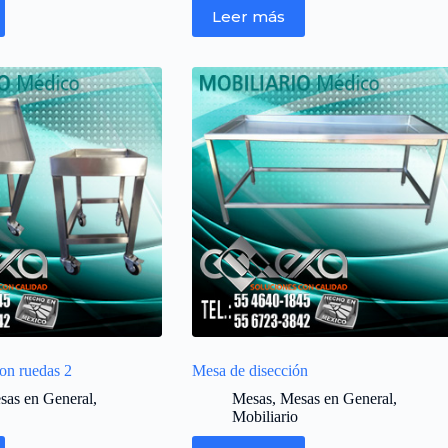
Leer más
on ruedas 2
Mesa de disección
sas en General
,
Mesas
,
Mesas en General
,
Mobiliario