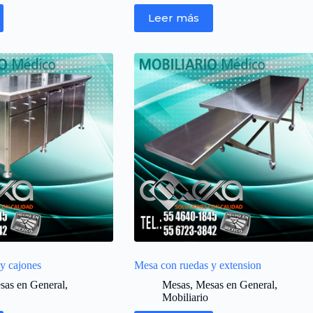
Leer más
y cajones
Mesa con ruedas y extension
sas en General
,
Mesas
,
Mesas en General
,
Mobiliario