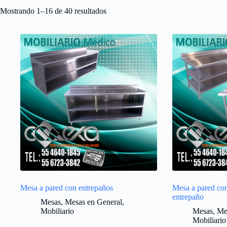
Mostrando 1–16 de 40 resultados
Mesa a pared con entrepaños
Mesa a pared con
entrepaño
Mesas
,
Mesas en General
,
Mobiliario
Mesas
,
Me
Mobiliario