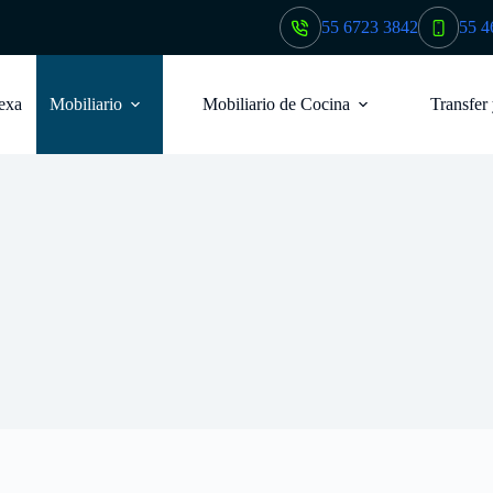
55 6723 3842
55 4
exa
Mobiliario
Mobiliario de Cocina
Transfer