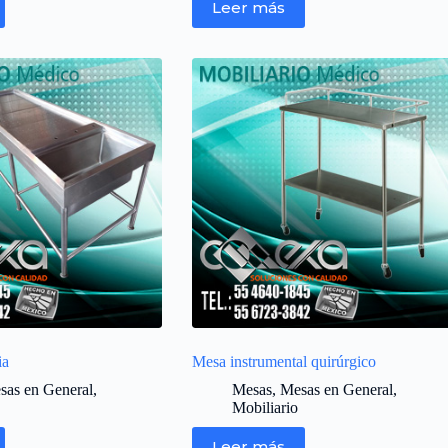
Leer más
ia
Mesa instrumental quirúrgico
sas en General
,
Mesas
,
Mesas en General
,
Mobiliario
Leer más