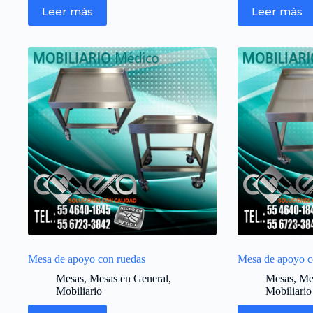
Leer más
Leer más
Mesa de apoyo con ruedas
Mesa de apoyo c
Mesas
,
Mesas en General
,
Mesas
,
Me
Mobiliario
Mobiliario