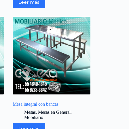
Leer más
Nuestro equipo de atención y ventas.
está aquí para responder sus
Mesa integral con bancas
preguntas.
Mesas
,
Mesas en General
,
Mobiliario
👋 Hola cuales son tus dudas?
Leer más