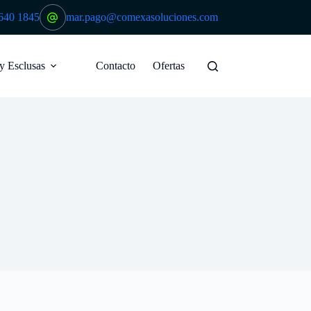
640 1845
mar.pago@comexasoluciones.com
 y Esclusas
Contacto
Ofertas