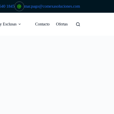
640 1845
mar.pago@comexasoluciones.com
 y Esclusas
Contacto
Ofertas