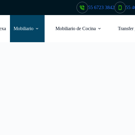
55 6723 3842
55 4
exa
Mobiliario
Mobiliario de Cocina
Transfer