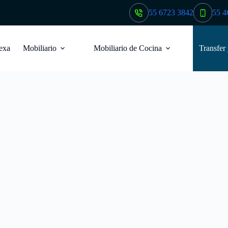
55 6723 3842
55 4
exa
Mobiliario
Mobiliario de Cocina
Transfer