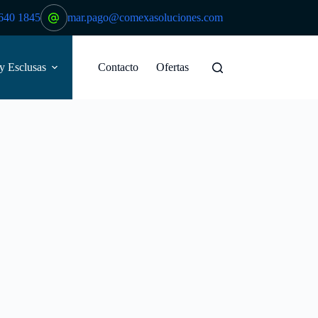
640 1845
mar.pago@comexasoluciones.com
 y Esclusas
Contacto
Ofertas