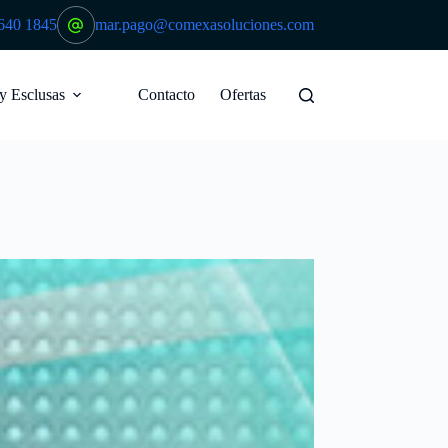
640 1845
mar.pago@comexasoluciones.com
 y Esclusas
Contacto
Ofertas