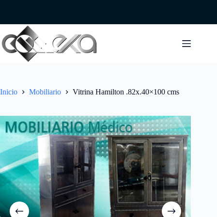
Saltar
al
contenido
Inicio
Mobiliario
Vitrina Hamilton .82x.40×100 cms