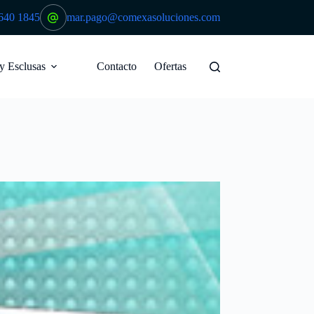
640 1845
mar.pago@comexasoluciones.com
 y Esclusas
Contacto
Ofertas