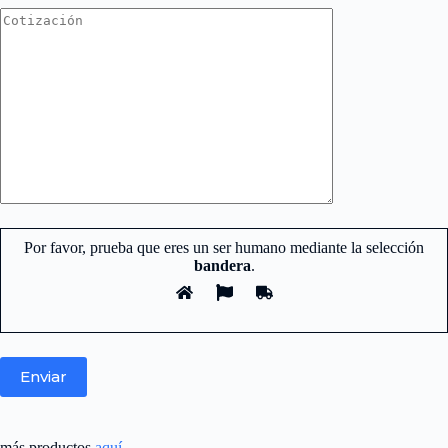
Por favor, prueba que eres un ser humano mediante la selección
bandera
.
Nuestro equipo de atención y ventas.
está aquí para responder sus
preguntas.
👋 Hola cuales son tus dudas?
más productos
aquí