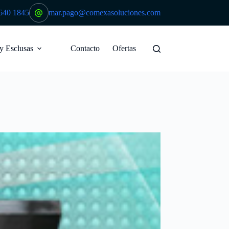
640 1845
mar.pago@comexasoluciones.com
 y Esclusas
Contacto
Ofertas