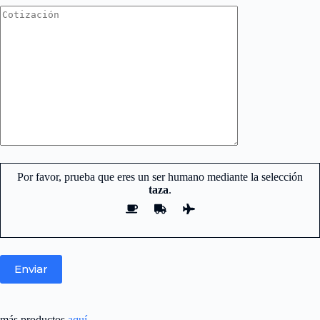
Por favor, prueba que eres un ser humano mediante la selección
taza
.
Nuestro equipo de atención y ventas.
está aquí para responder sus
preguntas.
más productos
aquí