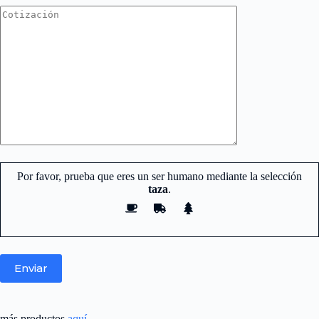
Por favor, prueba que eres un ser humano mediante la selección
taza
.
Nuestro equipo de atención y ventas.
está aquí para responder sus
preguntas.
más productos
aquí