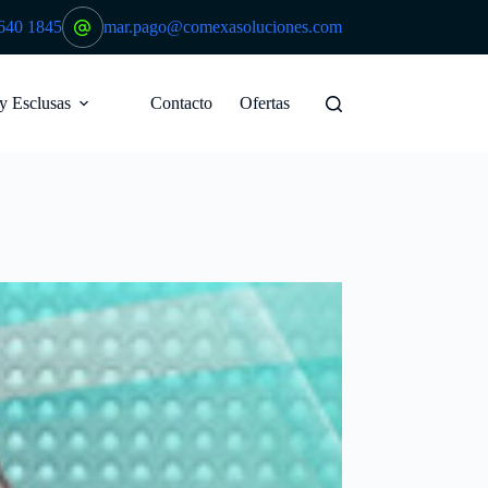
640 1845
mar.pago@comexasoluciones.com
 y Esclusas
Contacto
Ofertas