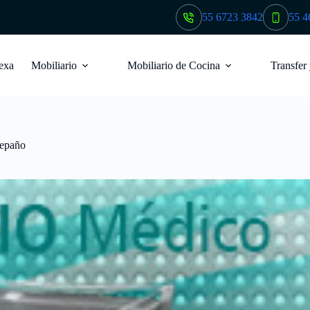
55 6723 3842
55 4
exa
Mobiliario
Mobiliario de Cocina
Transfer
repaño